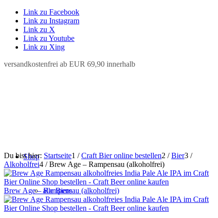
Link zu Facebook
Link zu Instagram
Link zu X
Link zu Youtube
Link zu Xing
versandkostenfrei ab EUR 69,90 innerhalb
Du bist hier:
Startseite
1
/
Craft Bier online bestellen
2
/
Bier
3
/
Shop
Alkoholfrei
4
/
Brew Age – Rampensau (alkoholfrei)
Brew Age – Rampensau (alkoholfrei)
alle Biere