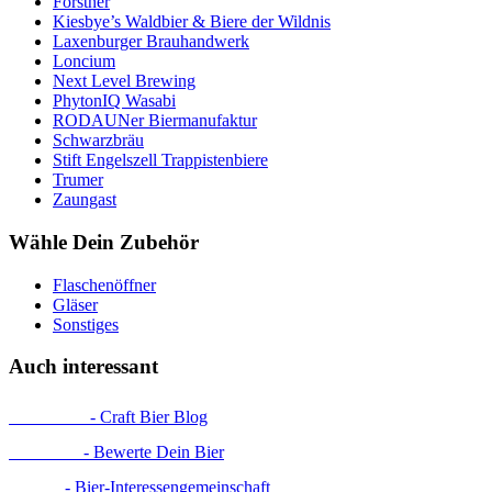
Forstner
Kiesbye’s Waldbier & Biere der Wildnis
Laxenburger Brauhandwerk
Loncium
Next Level Brewing
PhytonIQ Wasabi
RODAUNer Biermanufaktur
Schwarzbräu
Stift Engelszell Trappistenbiere
Trumer
Zaungast
Wähle Dein Zubehör
Flaschenöffner
Gläser
Sonstiges
Auch interessant
ProBier.at
- Craft Bier Blog
RateBeer
- Bewerte Dein Bier
BierIG
- Bier-Interessengemeinschaft