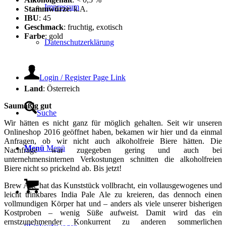
Impressum
Stammwürze
: k.A.
IBU
: 45
Geschmack
: fruchtig, exotisch
Farbe
: gold
Datenschutzerklärung
Login / Register Page Link
Land
: Österreich
Saumäßig gut
Suche
Wir hätten es nicht ganz für möglich gehalten. Seit wir unseren
Onlineshop 2016 geöffnet haben, bekamen wir hier und da einmal
Anfragen, ob wir nicht auch alkoholfreie Biere hätten. Die
Menü
Menü
Nachfrage war zugegeben gering und auch bei
unternehmensinternen Verkostungen schnitten die alkoholfreien
Biere nicht so prickelnd ab. Bis jetzt!
Brew Age hat das Kunststück vollbracht, ein vollausgewogenes und
leicht trinkbares India Pale Ale zu kreieren, das dennoch einen
vollmundigen Körper hat und – anders als viele unserer bisherigen
Kostproben – wenig Süße aufweist. Damit wird das ein
ernstzunehmender Konkurrent zu anderen sommerlichen