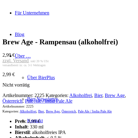
Für Unternehmen
Blog
Brew Age - Rampensau (alkoholfrei)
2,99
€
Über …
zzgl. Versand
, inkl 20 % USt
versandbereit in: ca. 3-5 Werktagen
2,99
€
Über BierPlus
Nicht vorrätig
Artikelnummer:
2225
Kategorien:
Alkoholfrei
,
Bier
,
Brew Age
,
Bier Newsletter
Österreich
,
Pale Ale / India Pale Ale
Artikelnummer:
2225
Kategorien:
Alkoholfrei
,
Bier
,
Brew Age
,
Österreich
,
Pale Ale / India Pale Ale
Kontakt
Preis
:
2,99
€
Inhalt
: 330 ml
Bierstil
: alkoholfreies IPA
Alkoholgehalt
: < 0,5 %