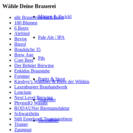
Wähle Deine Brauerei
Märzen & Zwickl
alle Brauereien nach Logo
100 Blumen
6 Beers
Alefried
Pale Ale / IPA
Bevog
Bierol
Brauküche 35
Brew Age
Pils
Core Beer
Der Belgier Brewing
Enkidus Braustube
Forstner
Porter & Stout
Kiesbye’s Waldbier & Biere der Wildnis
Laxenburger Brauhandwerk
Loncium
Next Level Brewing
Sauerbier
PhytonIQ Wasabi
RODAUNer Biermanufaktur
Schwarzbräu
Stift Engelszell Trappistenbiere
Spezialbier
Trumer
Zaungast