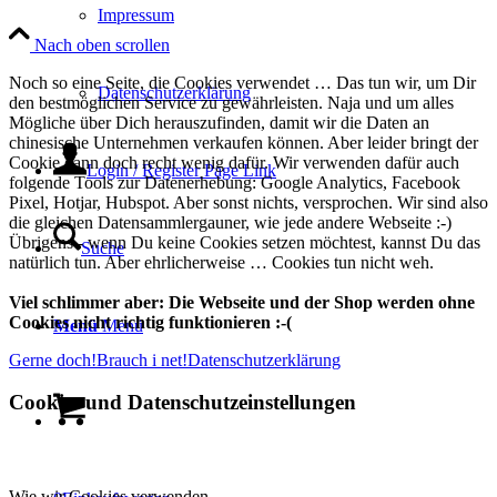
Impressum
Nach oben scrollen
Noch so eine Seite, die Cookies verwendet … Das tun wir, um Dir
Datenschutzerklärung
den bestmöglichen Service zu gewährleisten. Naja und um alles
Mögliche über Dich herauszufinden, damit wir die Daten an
chinesische Unternehmen verkaufen können. Aber leider bringt der
Cookie dann doch recht wenig dafür. Wir verwenden dafür auch
Login / Register Page Link
folgende Tools zur Datenerhebung: Google Analytics, Facebook
Pixel, Hotjar, Hubspot. Aber sonst nichts, versprochen. Wir sind also
die gleichen Datensammlergauner, wie jede andere Webseite :-)
Übrigens - wenn Du keine Cookies setzen möchtest, kannst Du das
Suche
natürlich tun. Aber ehrlicherweise … Cookies tun nicht weh.
Viel schlimmer aber: Die Webseite und der Shop werden ohne
Cookies nicht richtig funktionieren :-(
Menü
Menü
Gerne doch!
Brauch i net!
Datenschutzerklärung
Cookie- und Datenschutzeinstellungen
Wie wir Cookies verwenden