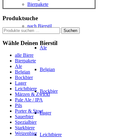
Bierpakete
Produktsuche
nach Bierstil
Suchen
Suchen
nach:
Wähle Deinen Bierstil
Ale
alle Biere
Bierpakete
Ale
Belgian
Belgian
Bockbier
Lager
Leichtbiere
Bockbier
Märzen & Zwickl
Pale Ale / IPA
Pils
Porter & Stout
Lager
Sauerbier
Spezialbier
Starkbiere
Weizenbier
Leichtbiere