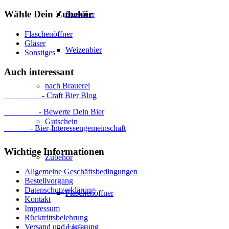
Wähle Dein Zubehör
Starkbier
Flaschenöffner
Gläser
Weizenbier
Sonstiges
Auch interessant
nach Brauerei
ProBier.at
- Craft Bier Blog
RateBeer
- Bewerte Dein Bier
Gutschein
BierIG
- Bier-Interessengemeinschaft
Wichtige Informationen
Zubehör
Allgemeine Geschäftsbedingungen
Bestellvorgang
Datenschutzerklärung
Flaschenöffner
Kontakt
Impressum
Rücktrittsbelehrung
Versand und Lieferung
Gläser