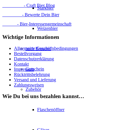
ProBier.at
- Craft Bier Blog
Starkbier
RateBeer
- Bewerte Dein Bier
BierIG
- Bier-Interessengemeinschaft
Weizenbier
Wichtige Informationen
Allgemeine Geschäftsbedingungen
nach Brauerei
Bestellvorgang
Datenschutzerklärung
Kontakt
Gutschein
Impressum
Rücktrittsbelehrung
Versand und Lieferung
Zahlungsweisen
Zubehör
Wie Du bei uns bezahlen kannst…
Flaschenöffner
Gläser