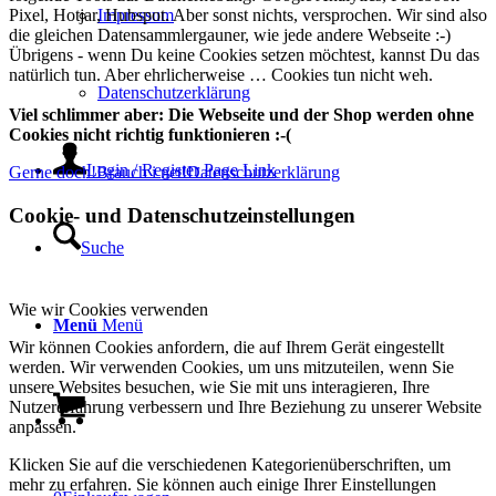
Impressum
Pixel, Hotjar, Hubspot. Aber sonst nichts, versprochen. Wir sind also
die gleichen Datensammlergauner, wie jede andere Webseite :-)
Übrigens - wenn Du keine Cookies setzen möchtest, kannst Du das
natürlich tun. Aber ehrlicherweise … Cookies tun nicht weh.
Datenschutzerklärung
Viel schlimmer aber: Die Webseite und der Shop werden ohne
Cookies nicht richtig funktionieren :-(
Login / Register Page Link
Gerne doch!
Brauch i net!
Datenschutzerklärung
Cookie- und Datenschutzeinstellungen
Suche
Wie wir Cookies verwenden
Menü
Menü
Wir können Cookies anfordern, die auf Ihrem Gerät eingestellt
werden. Wir verwenden Cookies, um uns mitzuteilen, wenn Sie
unsere Websites besuchen, wie Sie mit uns interagieren, Ihre
Nutzererfahrung verbessern und Ihre Beziehung zu unserer Website
anpassen.
Klicken Sie auf die verschiedenen Kategorienüberschriften, um
mehr zu erfahren. Sie können auch einige Ihrer Einstellungen