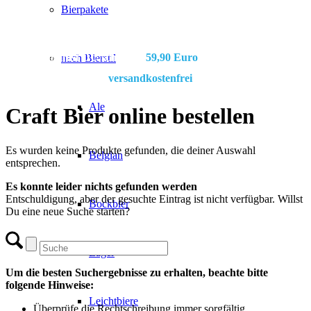
Bierpakete
Bier online bestellen!
Jetzt bekommst DU schon ab
59,90 Euro
Bestellwert Deine
nach Bierstil
Craft Bier Bestellung
versandkostenfrei
nach Hause.
Ale
Craft Bier online bestellen
Es wurden keine Produkte gefunden, die deiner Auswahl
Belgian
entsprechen.
Es konnte leider nichts gefunden werden
Entschuldigung, aber der gesuchte Eintrag ist nicht verfügbar. Willst
Bockbier
Du eine neue Suche starten?
Lager
Um die besten Suchergebnisse zu erhalten, beachte bitte
folgende Hinweise:
Leichtbiere
Überprüfe die Rechtschreibung immer sorgfältig.