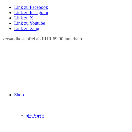
Link zu Facebook
Link zu Instagram
Link zu X
Link zu Youtube
Link zu Xing
versandkostenfrei ab EUR 69,90 innerhalb
Shop
Österreichisches Bier von
unabhängigen Brauereien
alle Biere
bequem online kaufen