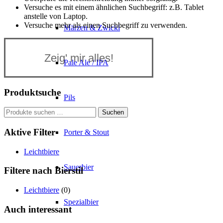
Versuche es mit einem ähnlichen Suchbegriff: z.B. Tablet
anstelle von Laptop.
Versuche mehr als einen Suchbegriff zu verwenden.
Märzen & Zwickl
Zeig' mir alles!
Pale Ale / IPA
Produktsuche
Pils
Suchen
Suchen
nach:
Aktive Filter
Porter & Stout
Leichtbiere
Sauerbier
Filtere nach Bierstil
Leichtbiere
(0)
Spezialbier
Auch interessant