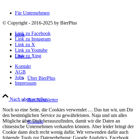
Für Unternehmen
© Copyright - 2016-2025 by BierPlus
Link zu Facebook
Blog
Link zu Instagram
Link zu X
Link zu Youtube
Link zu Xing
Über …
Kontakt
AGB
Jobs
Über BierPlus
Impressum
Nach oben scrollen
Bier Newsletter
Noch so eine Seite, die Cookies verwendet … Das tun wir, um Dir
den bestmöglichen Service zu gewährleisten. Naja und um alles
Mögliche über Dich herauszufinden, damit wir die Daten an
Kontakt
chinesische Unternehmen verkaufen können. Aber leider bringt der
Cookie dann doch recht wenig dafür. Wir verwenden dafür auch
folgende Tools zur Datenerhebung: Google Analytics, Facebook