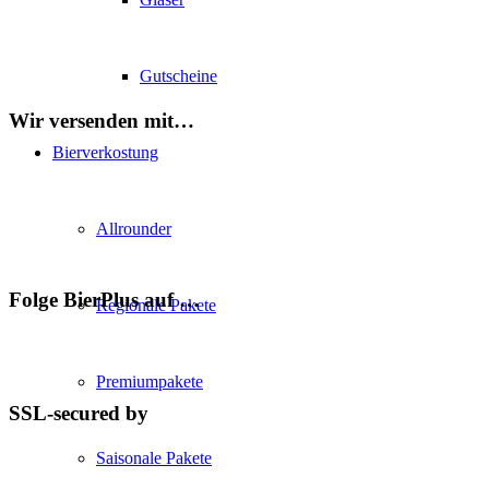
Gutscheine
Wir versenden mit…
Bierverkostung
Allrounder
Folge BierPlus auf …
Regionale Pakete
Premiumpakete
SSL-secured by
Saisonale Pakete